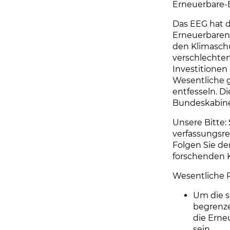
Erneuerbare-E
Das EEG hat 
Erneuerbaren E
den Klimaschu
verschlechte
Investitionen
Wesentliche g
entfesseln. D
Bundeskabinet
Unsere Bitte:
verfassungsre
Folgen Sie d
forschenden K
Wesentliche
Um die s
begrenze
die Erne
sein.