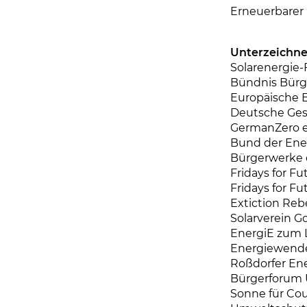
Erneuerbarer 
Unterzeichne
Solarenergie-
Bündnis Bürge
Europäische 
Deutsche Gese
GermanZero e
Bund der Ener
Bürgerwerke 
Fridays for F
Fridays for F
Extiction Reb
Solarverein Go
EnergiE zum 
Energiewende
Roßdorfer Ene
Bürgerforum U
Sonne für Cou