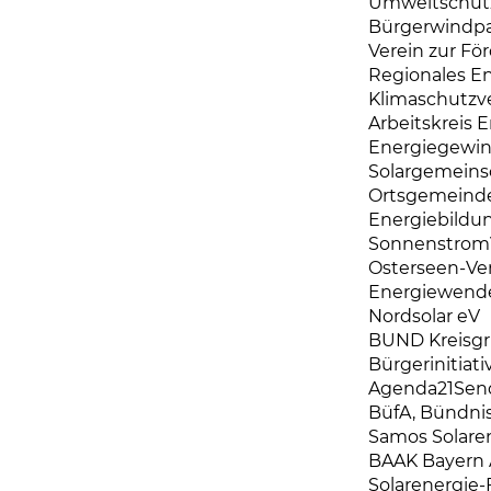
Umweltschutz
Bürgerwindpa
Verein zur F
Regionales E
Klimaschutzve
Arbeitskreis 
Energiegewin
Solargemeins
Ortsgemeinde
Energiebildun
SonnenstromV
Osterseen-Ver
Energiewende
Nordsolar eV
BUND Kreisg
Bürgerinitiat
Agenda21Sen
BüfA, Bündnis
Samos Solaren
BAAK Bayern A
Solarenergie-