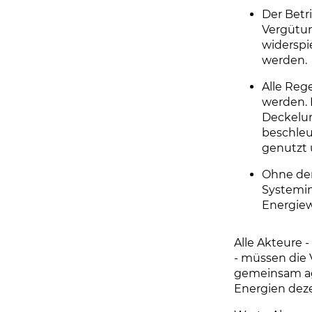
Der Betr
Vergütun
widerspi
werden.
Alle Reg
werden. 
Deckelun
beschleu
genutzt 
Ohne den
Systemin
Energiew
Alle Akteure 
- müssen die 
gemeinsam ag
Energien deze