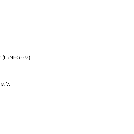
(LaNEG e.V.)
. V.