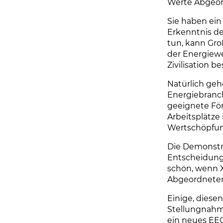
Werte Abgeor
Sie haben ein
Erkenntnis d
tun, kann Gro
der Energiewe
Zivilisation b
Natürlich geh
Energiebranch
geeignete Fö
Arbeitsplätze
Wertschöpfu
Die Demonstr
Entscheidunge
schön, wenn 
Abgeordneten
Einige, diese
Stellungnahm
ein neues EE