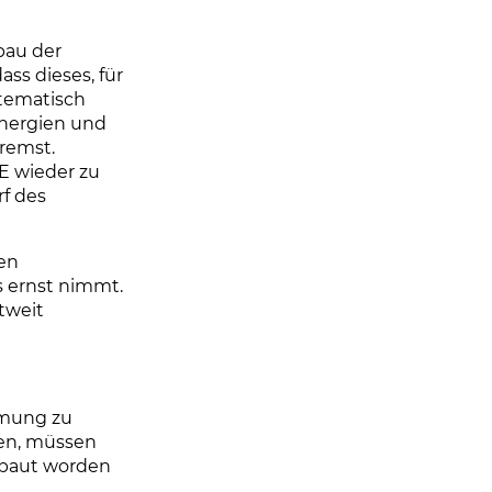
bau der
ass dieses, für
stematisch
Energien und
remst.
E wieder zu
rf des
ten
s ernst nimmt.
tweit
rmung zu
en, müssen
baut worden