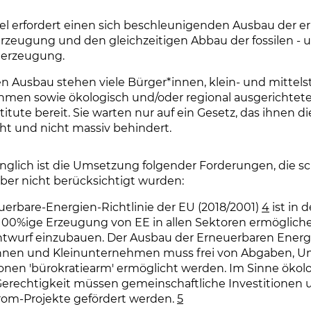
iel erfordert einen sich beschleunigenden Ausbau der 
rzeugung und den gleichzeitigen Abbau der fossilen -
eerzeugung.
en Ausbau stehen viele Bürger*innen, klein- und mittel
men sowie ökologisch und/oder regional ausgerichtet
titute bereit. Sie warten nur auf ein Gesetz, das ihnen 
ht und nicht massiv behindert.
nglich ist die Umsetzung folgender Forderungen, die sc
ber nicht berücksichtigt wurden:
uerbare-Energien-Richtlinie der EU (2018/2001)
4
ist in 
 100%ige Erzeugung von EE in allen Sektoren ermögliche
twurf einzubauen. Der Ausbau der Erneuerbaren Energ
nnen und Kleinunternehmen muss frei von Abgaben, 
ionen 'bürokratiearm' ermöglicht werden. Im Sinne ökol
 Gerechtigkeit müssen gemeinschaftliche Investitionen 
rom-Projekte gefördert werden.
5