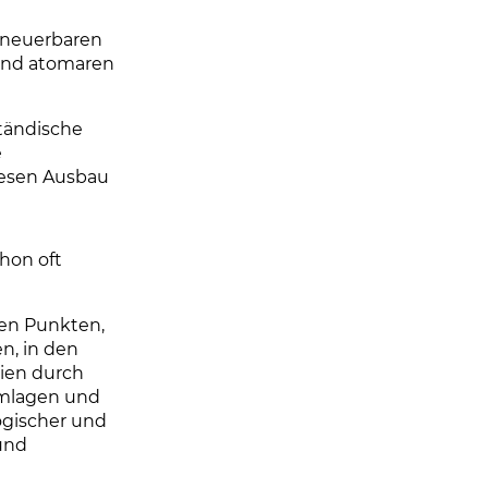
erneuerbaren
 und atomaren
ständische
e
diesen Ausbau
hon oft
den Punkten,
n, in den
ien durch
Umlagen und
ogischer und
und