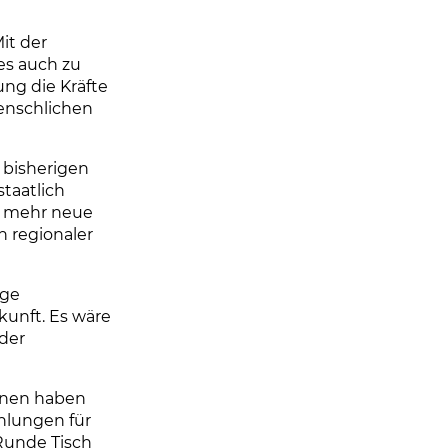
it der
es auch zu
ng die Kräfte
menschlichen
 bisherigen
staatlich
l mehr neue
n regionaler
ige
kunft. Es wäre
der
ionen haben
lungen für
Runde Tisch