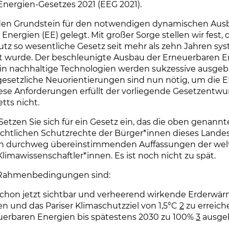
nergien-Gesetzes 2021 (EEG 2021).
den Grundstein für den notwendigen dynamischen Aus
nergien (EE) gelegt. Mit großer Sorge stellen wir fest, d
tz so wesentliche Gesetz seit mehr als zehn Jahren sy
rt wurde. Der beschleunigte Ausbau der Erneuerbaren 
 in nachhaltige Technologien werden sukzessive ausgeb
esetzliche Neuorientierungen sind nun nötig, um die E
iese Anforderungen erfüllt der vorliegende Gesetzentwu
ts nicht.
 Setzen Sie sich für ein Gesetz ein, das die oben genann
chtlichen Schutzrechte der Bürger*innen dieses Lande
en durchweg übereinstimmenden Auffassungen der wel
limawissenschaftler*innen. Es ist noch nicht zu spät.
 Rahmenbedingungen sind:
chon jetzt sichtbar und verheerend wirkende Erderwä
n und das Pariser Klimaschutzziel von 1,5°C
2
zu erreich
uerbaren Energien bis spätestens 2030 zu 100%
3
ausge