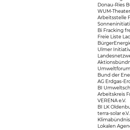
Donau-Ries B
WUM-Theate
Arbeitsstelle
Sonneninitiati
Bi Fracking f
Freie Liste La
BürgerEnergi
Ulmer Initiati
Landesnetzwer
Aktionsbündn
Umweltforum 
Bund der Ene
AG Erdgas-Er
BI Umweltsch
Arbeitskreis 
VERENA e.V.
BI LK Oldenb
terra-solar e.V.
Klimabündnis
Lokalen Agen