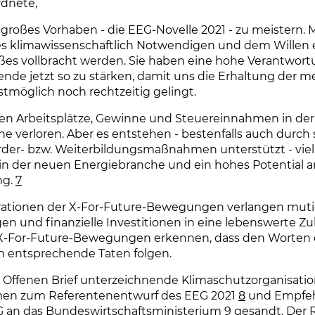
dnete,
 großes Vorhaben - die EEG-Novelle 2021 - zu meistern. M
es klimawissenschaftlich Notwendigen und dem Willen 
ßes vollbracht werden. Sie haben eine hohe Verantwortu
nde jetzt so zu stärken, damit uns die Erhaltung der 
estmöglich noch rechtzeitig gelingt.
en Arbeitsplätze, Gewinne und Steuereinnahmen in der
e verloren. Aber es entstehen - bestenfalls auch durch 
rder- bzw. Weiterbildungsmaßnahmen unterstützt - vie
 in der neuen Energiebranche und ein hohes Potential a
ng.
7
ationen der X-For-Future-Bewegungen verlangen mut
n und finanzielle Investitionen in eine lebenswerte Zu
X-For-Future-Bewegungen erkennen, dass den Worten 
 entsprechende Taten folgen.
n Offenen Brief unterzeichnende Klimaschutzorganisat
en zum Referentenentwurf des EEG 2021
8
und Empfeh
G an das Bundeswirtschaftsministerium
9
gesandt. Der 