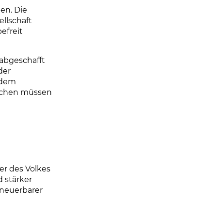
en. Die
llschaft
efreit
abgeschafft
der
 dem
lächen müssen
er des Volkes
d stärker
rneuerbarer