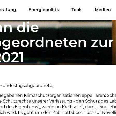
eratung
Energiepolitik
Tools
Medien
an die
geordneten zur
2021
 Bundestagsabgeordnete,
egebenen Klimaschutzorganisationen appellieren: Schaf
ie Schutzrechte unserer Verfassung - den Schutz des Le
und des Eigentums
1
wieder in Kraft setzt, damit eine le
ch wird. Es geht um den Kabinettsbeschluss zur Novell