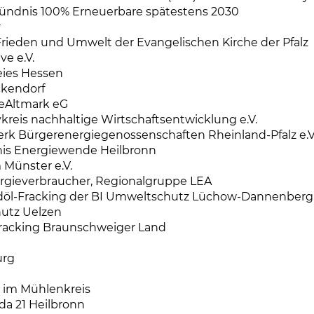
ündnis 100% Erneuerbare spätestens 2030
r
 Frieden und Umwelt der Evangelischen Kirche der Pfalz
ve e.V.
reies Hessen
ckendorf
eAltmark eG
vkreis nachhaltige Wirtschaftsentwicklung e.V.
k Bürgerenergiegenossenschaften Rheinland-Pfalz e.V. 
is Energiewende Heilbronn
Münster e.V.
rgieverbraucher, Regionalgruppe LEA
döl-Fracking der BI Umweltschutz Lüchow-Dannenberg e
utz Uelzen
Fracking Braunschweiger Land
urg
 im Mühlenkreis
da 21 Heilbronn