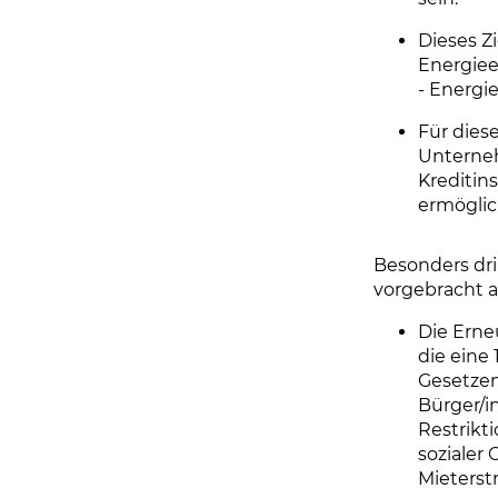
Dieses Z
Energiee
- Energi
Für dies
Unterneh
Kreditins
ermöglic
Besonders dri
vorgebracht a
Die Erne
die eine
Gesetzen
Bürger/i
Restrikt
sozialer
Mieterst