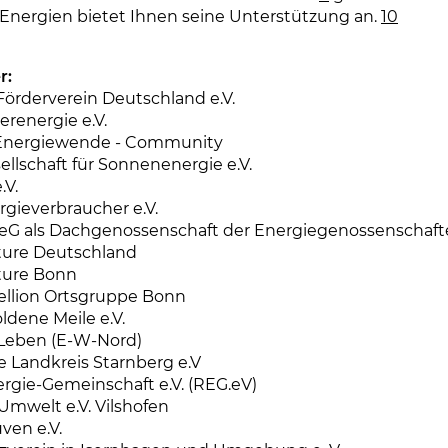
Energien bietet Ihnen seine Unterstützung an.
10
r:
Förderverein Deutschland e.V.
renergie e.V.
Energiewende - Community
llschaft für Sonnenenergie e.V.
.V.
gieverbraucher e.V.
eG als Dachgenossenschaft der Energiegenossenschaf
uture Deutschland
uture Bonn
ellion Ortsgruppe Bonn
ldene Meile e.V.
Leben (E-W-Nord)
 Landkreis Starnberg e.V
rgie-Gemeinschaft e.V. (REG.eV)
mwelt e.V. Vilshofen
ven e.V.