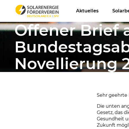
Aktuelles
Solarb
Offener Brief 
Bundestagsab
Novellierung 
Sehr geehrte
Die unten ang
Gesetz, das d
Gesundheit 
Zukunft mögli