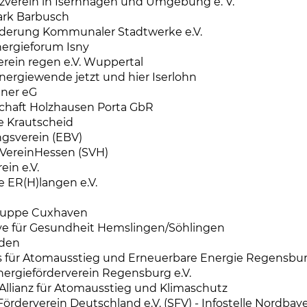
verein in Isernhagen und Umgebung e. V.
rk Barbusch
örderung Kommunaler Stadtwerke e.V.
nergieforum Isny
rein regen e.V. Wuppertal
Energiewende jetzt und hier Iserlohn
ner eG
chaft Holzhausen Porta GbR
 Krautscheid
gsverein (EBV)
ereinHessen (SVH)
ein e.V.
 ER(H)langen e.V.
ruppe Cuxhaven
ive für Gesundheit Hemslingen/Söhlingen
den
 für Atomausstieg und Erneuerbare Energie Regensburg
ergieförderverein Regensburg e.V.
llianz für Atomausstieg und Klimaschutz
Förderverein Deutschland e.V. (SFV) - Infostelle Nordbay