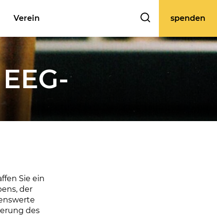
Verein
spenden
 EEG-
fen Sie ein
bens, der
benswerte
ierung des