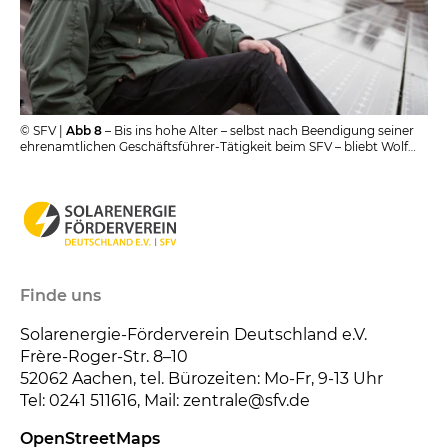
© SFV |
Abb 8
– Bis ins hohe Alter – selbst nach Beendigung seiner
ehrenamtlichen Geschäftsführer-Tätigkeit beim SFV – bliebt Wolf
von Fabeck für den Klimaschutz aktiv. Hier bei einem
Pressetermin in Aachen.
Finde uns
Solarenergie-Förderverein Deutschland e.V.
Frère-Roger-Str. 8–10
52062
Aachen, tel. Bürozeiten: Mo-Fr, 9-13 Uhr
Tel: 0241 511616, Mail: zentrale@sfv.de
OpenStreetMaps