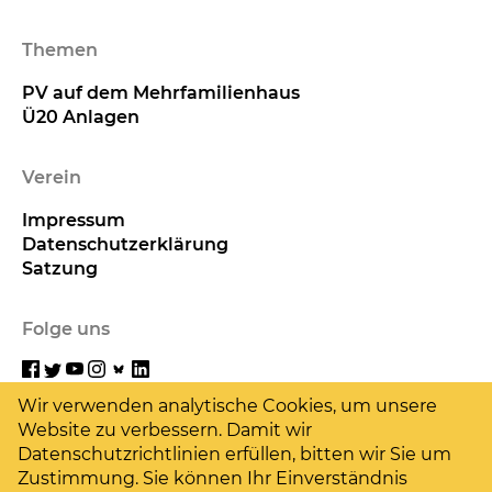
Themen
PV auf dem Mehrfamilienhaus
Ü20 Anlagen
Verein
Impressum
Datenschutzerklärung
Satzung
Folge uns
Wir verwenden analytische Cookies, um unsere
Website zu verbessern. Damit wir
Hilf uns
Datenschutzrichtlinien erfüllen, bitten wir Sie um
Zustimmung. Sie können Ihr Einverständnis