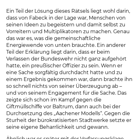
vor Gericht gegangen. Die Mitglieder tragen weiterhin die Idee,
Klimaschutz über den juristischen Weg zu erlangen.
Ein Teil der Lösung dieses Rätsels liegt wohl darin,
dass von Fabeck in der Lage war, Menschen von
seinen Ideen zu begeistern und damit selbst zu
Vorreitern und Multiplikatoren zu machen. Genau
das war es, was die gemeinschaftliche
Energiewende von unten brauchte. Ein anderer
Teil der Erklärung liegt darin, dass er beim
Verlassen der Bundeswehr nicht ganz aufgehört
hatte, ein preußischer Offizier zu sein. Wenn er
eine Sache sorgfältig durchdacht hatte und zu
einem Ergebnis gekommen war, dann brachte ihn
so schnell nichts von seiner Überzeugung ab –
und von seinem Engagement für die Sache. Das
zeigte sich schon im Kampf gegen die
Giftmüllschiffe vor Baltrum, dann auch bei der
Durchsetzung des „Aachener Modells“. Gegen die
Sturheit der bürokratisierten Stadtwerke setzte er
seine eigene Beharrlichkeit und gewann.
Ähnlich war es später mit der Verfassungsklage