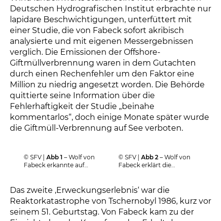
Deutschen Hydrografischen Institut erbrachte nur
lapidare Beschwichtigungen, unterfüttert mit
einer Studie, die von Fabeck sofort akribisch
analysierte und mit eigenen Messergebnissen
verglich. Die Emissionen der Offshore-
Giftmüllverbrennung waren in dem Gutachten
durch einen Rechenfehler um den Faktor eine
Million zu niedrig angesetzt worden. Die Behörde
quittierte seine Information über die
Fehlerhaftigkeit der Studie „beinahe
kommentarlos“, doch einige Monate später wurde
die Giftmüll-Verbrennung auf See verboten.
© SFV |
Abb 1
– Wolf von
© SFV |
Abb 2
– Wolf von
Fabeck erkannte auf
Fabeck erklärt die
Baltrum die Folgen der
Funktionsweise von
Giftmüllverbrennung –
Solaranlagen. Zu einer
und brachte sie zu Fall.
Zeit, als kaum jemand an
Das zweite ‚Erweckungserlebnis‘ war die
Solarstrom glaubte.
Reaktorkatastrophe von Tschernobyl 1986, kurz vor
seinem 51. Geburtstag. Von Fabeck kam zu der