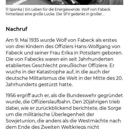
© Spanka | Ein Leben für die Energiewende: Wolf von Fabeck
hinterlässt eine große Lücke. Der SFV gedenkt in großer
Verehrung seinem Gründer und spricht den Hinterbliebenen sein
herzliches Beileid aus.
Nachruf
Am 9. Mai 1935 wurde Wolf von Fabeck als erstes
von drei Kindern des Offiziers Hans-Wolfgang von
Fabeck und seiner Frau Erika in Potsdam geboren.
Die von Fabecks waren ein seit Jahrhunderten
etabliertes Geschlecht preußischer Offiziere. Er
wuchs in der Katastrophe auf, in die auch der
deutsche Militarismus die Welt in der Mitte des 20.
Jahrhunderts gestürzt hatte.
1956 ergriff auch er, als die Bundeswehr gegründet
wurde, die Offizierslaufbahn. Den 20jährigen trieb
dabei, wie er zurückblickend berichtete, die Sorge
um die militärische Überlegenheit der
Sowjetunion, die anders als die Westmächte nach
dem Ende des Zweiten Weltkriegs nicht