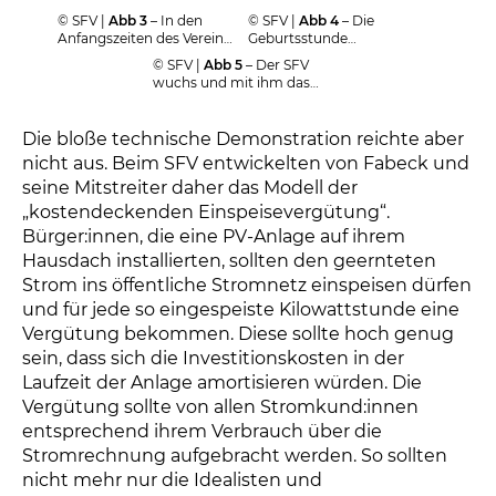
© SFV |
Abb 3
– In den
© SFV |
Abb 4
– Die
Anfangszeiten des Vereins
Geburtsstunde
tourte Wolf von Fabeck
netzgekoppelter
© SFV |
Abb 5
– Der SFV
durch ganz Deutschland,
Solaranlagen am 5.
wuchs und mit ihm das
um Solaranlagen
September 1988 in
Team. Hier bei einer
vorzuführen.
Aachen.
Demonstration in Berlin.
Die bloße technische Demonstration reichte aber
nicht aus. Beim SFV entwickelten von Fabeck und
seine Mitstreiter daher das Modell der
„kostendeckenden Einspeisevergütung“.
Bürger:innen, die eine PV-Anlage auf ihrem
Hausdach installierten, sollten den geernteten
Strom ins öffentliche Stromnetz einspeisen dürfen
und für jede so eingespeiste Kilowattstunde eine
Vergütung bekommen. Diese sollte hoch genug
sein, dass sich die Investitionskosten in der
Laufzeit der Anlage amortisieren würden. Die
Vergütung sollte von allen Stromkund:innen
entsprechend ihrem Verbrauch über die
Stromrechnung aufgebracht werden. So sollten
nicht mehr nur die Idealisten und