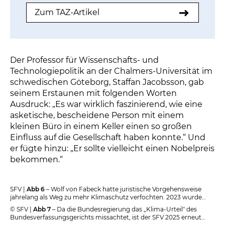
Zum TAZ-Artikel
Der Professor für Wissenschafts- und
Technologiepolitik an der Chalmers-Universität im
schwedischen Göteborg, Staffan Jacobsson, gab
seinem Erstaunen mit folgenden Worten
Ausdruck: „Es war wirklich faszinierend, wie eine
asketische, bescheidene Person mit einem
kleinen Büro in einem Keller einen so großen
Einfluss auf die Gesellschaft haben konnte.“ Und
er fügte hinzu: „Er sollte vielleicht einen Nobelpreis
bekommen.“
SFV |
Abb 6
– Wolf von Fabeck hatte juristische Vorgehensweise
jahrelang als Weg zu mehr Klimaschutz verfochten. 2023 wurde
die Klimaklage mit dem Fritz-Bauer-Preis ausgezeichnet, der vom
© SFV |
Abb 7
– Da die Bundesregierung das „Klima-Urteil" des
SFV-Vorstand stellvertretend entgegengenommen wurde.
Bundesverfassungsgerichts missachtet, ist der SFV 2025 erneut