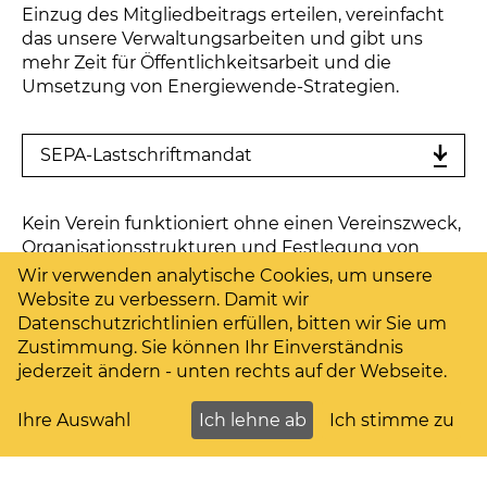
Einzug des Mitgliedbeitrags erteilen, vereinfacht
das unsere Verwaltungsarbeiten und gibt uns
mehr Zeit für Öffentlichkeitsarbeit und die
Umsetzung von Energiewende-Strategien.
SEPA-Lastschriftmandat
Kein Verein funktioniert ohne einen Vereinszweck,
Organisationsstrukturen und Festlegung von
Mittelverwendungen. Unsere Satzung wurde
Wir verwenden analytische Cookies, um unsere
letztmalig zur Mitgliederversammlung 2024
Website zu verbessern. Damit wir
aktualisiert.
Datenschutzrichtlinien erfüllen, bitten wir Sie um
Zustimmung. Sie können Ihr Einverständnis
jederzeit ändern - unten rechts auf der Webseite.
Zur Satzung
Ihre Auswahl
Ich lehne ab
Ich stimme zu
Protokoll der MV 2025