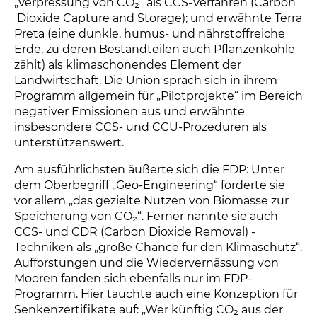
„Verpressung von CO₂“ als CCS-Verfahren (Carbon
Dioxide Capture and Storage); und erwähnte Terra
Preta (eine dunkle, humus- und nährstoffreiche
Erde, zu deren Bestandteilen auch Pflanzenkohle
zählt) als klimaschonendes Element der
Landwirtschaft. Die Union sprach sich in ihrem
Programm allgemein für „Pilotprojekte“ im Bereich
negativer Emissionen aus und erwähnte
insbesondere CCS- und CCU-Prozeduren als
unterstützenswert.
Am ausführlichsten äußerte sich die FDP: Unter
dem Oberbegriff „Geo-Engineering“ forderte sie
vor allem „das gezielte Nutzen von Biomasse zur
Speicherung von CO₂“. Ferner nannte sie auch
CCS- und CDR (Carbon Dioxide Removal) -
Techniken als „große Chance für den Klimaschutz“.
Aufforstungen und die Wiedervernässung von
Mooren fanden sich ebenfalls nur im FDP-
Programm. Hier tauchte auch eine Konzeption für
Senkenzertifikate auf: „Wer künftig CO₂ aus der