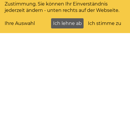
Tel: 0241 511616, Mail: zentrale@sfv.de
Zustimmung. Sie können Ihr Einverständnis
jederzeit ändern - unten rechts auf der Webseite.
OpenStreetMaps
Ihre Auswahl
Ich lehne ab
Ich stimme zu
Themen
PV auf dem Mehrfamilienhaus
Ü20 Anlagen
Verein
Impressum
Datenschutzerklärung
Satzung
Folge uns