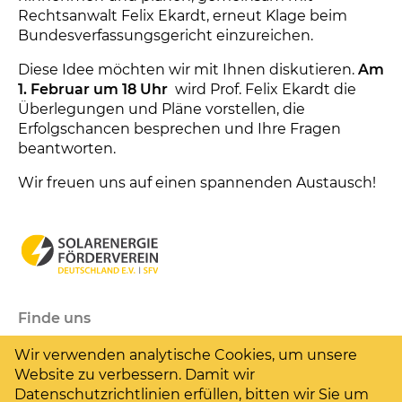
Rechtsanwalt Felix Ekardt, erneut Klage beim
Bundesverfassungsgericht einzureichen.
Diese Idee möchten wir mit Ihnen diskutieren.
Am
1. Februar um 18 Uhr
wird Prof. Felix Ekardt die
Überlegungen und Pläne vorstellen, die
Erfolgschancen besprechen und Ihre Fragen
beantworten.
Wir freuen uns auf einen spannenden Austausch!
Finde uns
Solarenergie-Förderverein Deutschland e.V.
Wir verwenden analytische Cookies, um unsere
Frère-Roger-Str. 8–10
Website zu verbessern. Damit wir
52062
Aachen, tel. Bürozeiten: Mo-Fr, 9-13 Uhr
Datenschutzrichtlinien erfüllen, bitten wir Sie um