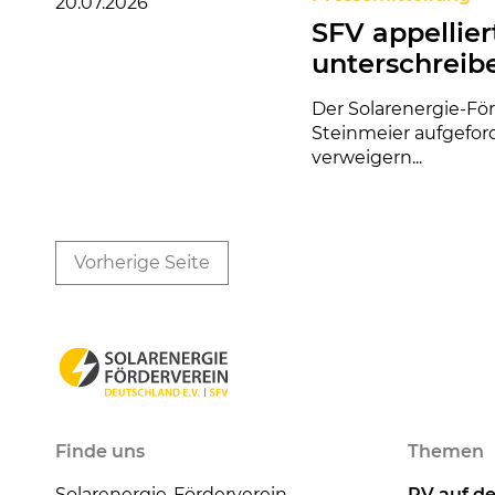
20.07.2026
SFV appellie
unterschreib
Der Solarenergie-Fö
Steinmeier aufgefor
verweigern...
Vorherige Seite
Finde uns
Themen
Solarenergie-Förderverein
PV auf d