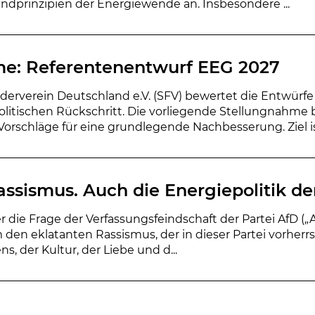
ndprinzipien der Energiewende an. Insbesondere ...
e: Referentenentwurf EEG 2027
rderverein Deutschland e.V. (SFV) bewertet die Entwür
olitischen Rückschritt. Die vorliegende Stellungnahme 
Vorschläge für eine grundlegende Nachbesserung. Ziel ist 
assismus. Auch die Energiepolitik der
er die Frage der Verfassungsfeindschaft der Partei AfD („
 den eklatanten Rassismus, der in dieser Partei vorherrsc
, der Kultur, der Liebe und d...