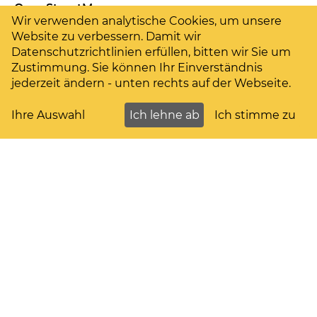
OpenStreetMaps
Wir verwenden analytische Cookies, um unsere
Website zu verbessern. Damit wir
Themen
Datenschutzrichtlinien erfüllen, bitten wir Sie um
Zustimmung. Sie können Ihr Einverständnis
PV auf dem Mehrfamilienhaus
jederzeit ändern - unten rechts auf der Webseite.
Ü20 Anlagen
Ihre Auswahl
Ich lehne ab
Ich stimme zu
Verein
Impressum
Datenschutzerklärung
Satzung
Folge uns
Hilf uns