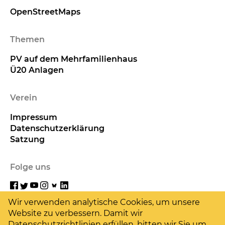
OpenStreetMaps
Themen
PV auf dem Mehrfamilienhaus
Ü20 Anlagen
Verein
Impressum
Datenschutzerklärung
Satzung
Folge uns
Wir verwenden analytische Cookies, um unsere
Website zu verbessern. Damit wir
Hilf uns
Datenschutzrichtlinien erfüllen, bitten wir Sie um