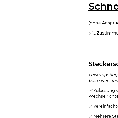
Schne
(ohne Anspruc
✅
... Zustimm
Steckers
Leistungsbeg
beim Netzans
✅
Zulassung 
Wechselricht
✅
Vereinfacht
✅
Mehrere Ste