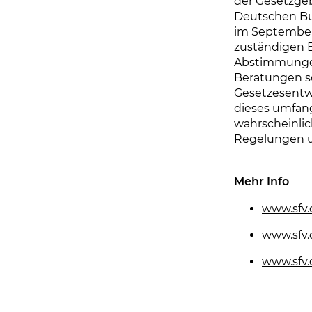
der Gesetzgeb
Deutschen Bun
im September
zuständigen 
Abstimmungen
Beratungen s
Gesetzesentwu
dieses umfan
wahrscheinlic
Regelungen u
Mehr Info
www.sfv.
www.sfv.
www.sfv.