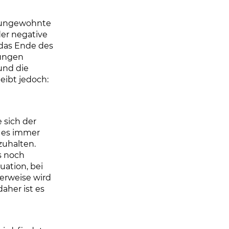
e ungewohnte
der negative
 das Ende des
rungen
und die
eibt jedoch:
 sich der
b es immer
zuhalten.
s noch
uation, bei
herweise wird
daher ist es