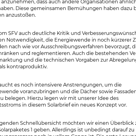
t anzunehmen, dass auch andere Organisationen ähnlic
haben. Diese gemeinsamen Bemühungen haben dazu b
en anzustoßen.
om SFV auch deutliche Kritik und Verbesserungswünsch
hen Notwendigkeit, die Energiewende in noch kürzerer Z
den nach wie vor Ausschreibungsverfahren bevorzugt, d
hränken und reglementieren. Auch die bestehenden Ve
rmarktung und die technischen Vorgaben zur Abregelun
als kontraproduktiv.
raucht es noch intensivere Anstrengungen, um die
ewende voranzubringen und die Dächer sowie Fassade
zu belegen. Hierzu legen wir mit unserer Idee des
sstroms in diesem Solarbrief ein neues Konzept vor.
lgenden Schnellübersicht möchten wir einen Überblick
larpaketes 1 geben. Allerdings ist unbedingt darauf zu