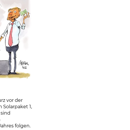
rz vor der
 Solarpaket 1,
 sind
h
ahres folgen.