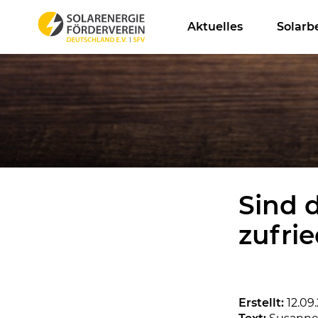
Aktuelles
Solarb
Sind 
zufri
Erstellt:
12.09