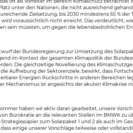
as oft als Vorreiter im Bereich Klimaschutz betrachtet w
 Platz unter den Nationen, die nicht ausreichend gehand
zureichende Zielsetzung, bis 2030 mindestens 65 % der
 wird voraussichtlich nicht erreicht. Das verdeutlicht, 
n sein müssten, um gegen die lebensbedrohlichen E
twurf der Bundesregierung zur Umsetzung des Solarpa
gend im Kontext der gesamten Klimapolitik der Bundes
rden. Die gleichzeitige Novellierung des Klimaschutzge
die Aufhebung der Sektorenziele, bewirkt, dass Fortschr
rbarer Energien Rückschritte in anderen Bereichen le
er Mechanismus ist angesichts der akuten Klimakrise n
Sommer haben wir aktiv daran gearbeitet, unsere Vorsch
on Bürokratie an die relevanten Stellen im BMWK zu ü
Strategiepapier zum Solarpaket 1 und 2 als auch im Ge
 dass einige unserer Vorschläge teilweise oder vollstän