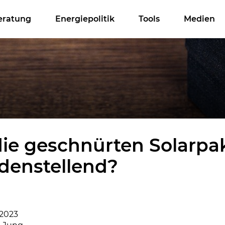
eratung
Energiepolitik
Tools
Medien
die geschnürten Solarpa
edenstellend?
.2023