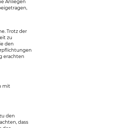
he Anliegen
eigetragen,
e. Trotz der
eit zu
ie den
rpflichtungen
g erachten
n mit
 zu den
 achten, dass