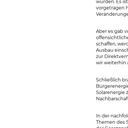
wurden. Es is
vorgetragen 
Veränderung
Aber es gab v
offensichtlic
schaffen, wer
Ausbau einsc
zur Direktve
wir weiterhin 
Schließlich b
Bürgerenergi
Solarenergie 
Nachbarschaft
In der nachfo
Themen des So