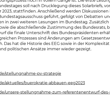
ungsprozess noch in vollem Gange ist. Die erste Lesun
destages soll nach Drucklegung dieses Solarbriefs, vor
 2023, stattfinden. Anschließend werden Diskussionen
Bundestagsausschuss geführt, gefolgt von Debatten u
 in zwei weiteren Lesungen im Bundestag. Zusätzlich 
owie die abschließende Zustimmung des Bundesrats, b
rf die finale Unterschrift des Bundespräsidenten erhä
greichen Prozesses sind Änderungen am Gesetzesentw
h. Das hat die Historie des EEG sowie in der Komplexität
nd politischen Ansätze immer wieder gezeigt.
de/stellungnahme-pv-strategie
de/aktuelles/buerokratie-abbauen-eeg2023
de/unsere-stellungnahme-zum-referentenentwurf-des-s