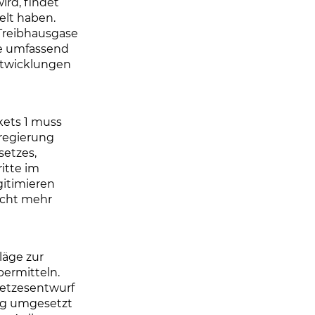
ird, findet
elt haben.
 Treibhausgase
wie umfassend
ntwicklungen
kets 1 muss
regierung
setzes,
itte im
gitimieren
icht mehr
läge zur
bermitteln.
setzesentwurf
dig umgesetzt