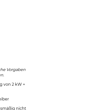
che Vorgaben
n.
g von 2 kW +
eiber
gsmäßig nicht