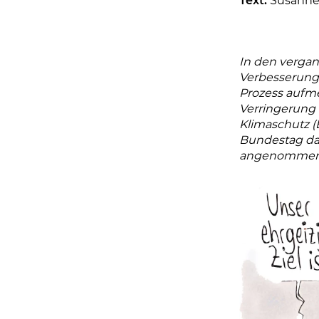
Text:
Susanne
In den vergan
Verbesserung
Prozess aufme
Verringerung 
Klimaschutz 
Bundestag da
angenommen 