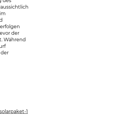
g des
aussichtlich
 im
nd
erfolgen
evor der
lt. Während
urf
 der
olarpaket-1