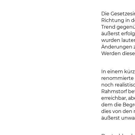
Die Gesetzesi
Richtung in d
Trend gegenüb
äußerst erfo
wurden lauter
Änderungen ze
Werden diese
In einem kürz
renommierte K
noch realistis
Rahmstorf bet
erreichbar, ab
dem die Begre
dies von den m
äußerst unwah