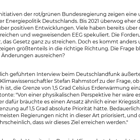
nitiativen der rot/grünen Bundesregierung zeigen ein
er Energiepolitik Deutschlands. Bis 2021 überwog eher 
er positiven Entwicklungen. Viele haben bereits über
lgreichen und wegweisenden EEG spekuliert. Die Forde
, das Gesetz ganz zu streichen. Doch es kommt anders 
igen größtenteils in die richtige Richtung. Die Frage bl
 Änderungen ausreichen?
lich geführten Interview beim Deutschlandfunk äußerte
limawissenschaftler Stefan Rahmstorf zu der Frage, o
ch ist, die Grenze von 1,5 Grad Celsius Erderwärmung ein
onte: "Von einer physikalischen Perspektive her wäre e
er dafür bräuchte es einen Ansatz ähnlich einer Kriegssit
nzung auf 1,5 Grad absolute Priorität hätte. Bedauerlic
eisten Regierungen nicht in dieser Art priorisiert, und 
rscheinlich, dass wir dieses Ziel erreichen werden."