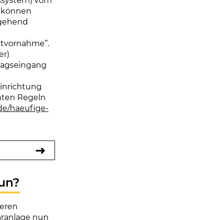
sssystem) vom
r können
rgehend
stvornahme”.
er)
tragseingang
inrichtung
nnten Regeln
de/haeufige-
nun?
seren
aranlage nun