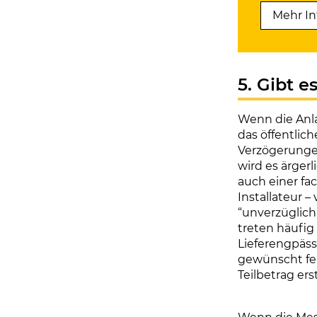
Mehr In
5. Gibt e
Wenn die Anlag
das öffentlich
Verzögerungen
wird es ärgerl
auch einer fac
Installateur 
“unverzüglich
treten häufig
Lieferengpässe
gewünscht fer
Teilbetrag ers