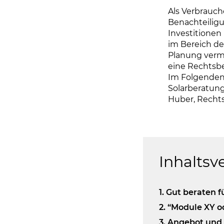
Als Verbrauch
Benachteiligu
Investitionen 
im Bereich des
Planung verme
eine Rechtsbe
Im Folgenden 
Solarberatung
Huber, Rechts
Inhaltsv
1. Gut beraten 
2. “Module XY o
3. Angebot und