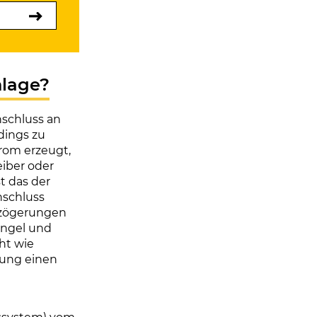
nlage?
Anschluss an
rdings zu
rom erzeugt,
eiber oder
t das der
nschluss
erzögerungen
angel und
ht wie
lung einen