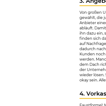
3. Angeb
Von großen U
gewählt, die 
Anbieter eine
abläuft. Dami
ihn dazu ein,
finden sich d
auf Nachfrage
dadurch nach 
Kunden noch 
werden. Manch
dem Dach ric
der Unternehm
wieder lösen. 
okay sein. Al
4. Vorkas
Faustformel: 