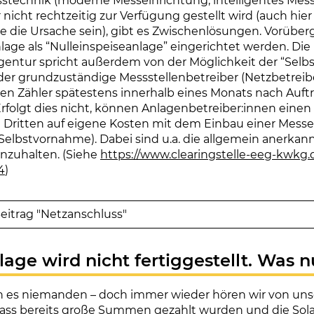
stechnik (moderne Messeinrichtung, intelligentes Me
 nicht rechtzeitig zur Verfügung gestellt wird (auch hie
e die Ursache sein), gibt es Zwischenlösungen. Vorübe
lage als “Nulleinspeiseanlage” eingerichtet werden. Die
entur spricht außerdem von der Möglichkeit der “Selb
er grundzuständige Messstellenbetreiber (Netzbetreib
 den Zähler spätestens innerhalb eines Monats nach Auf
rfolgt dies nicht, können Anlagenbetreiber:innen einen
Dritten auf eigene Kosten mit dem Einbau einer Messe
Selbstvornahme). Dabei sind u.a. die allgemein anerka
inzuhalten. (Siehe
https://www.clearingstelle-eeg-kwkg.
4
)
itrag "Netzanschluss"
lage wird nicht fertiggestellt. Was 
 es niemanden – doch immer wieder hören wir von un
dass bereits große Summen gezahlt wurden und die Sol