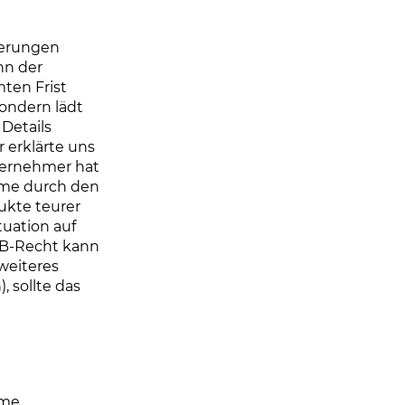
ierungen
nn der
ten Frist
ondern lädt
 Details
 erklärte uns
ternehmer hat
hme durch den
ukte teurer
uation auf
GB-Recht kann
weiteres
, sollte das
mme