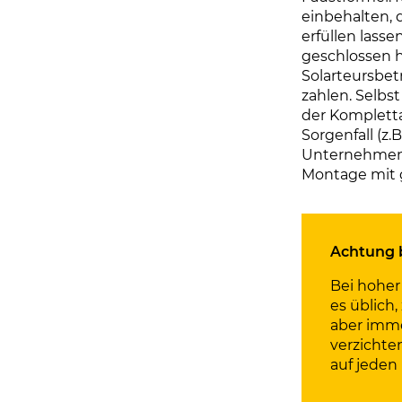
einbehalten,
erfüllen lasse
geschlossen h
Solarteursbet
zahlen. Selbst
der Komplett
Sorgenfall (z
Unternehmen e
Montage mit g
Achtung 
Bei hoher
es üblich
aber imme
verzichte
auf jeden 