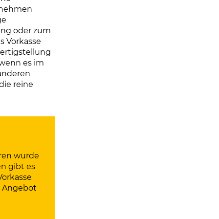
ernehmen
ge
rung oder zum
ls Vorkasse
Fertigstellung
 wenn es im
 anderen
die reine
hren wurde
n gibt es
Vorkasse
in Angebot