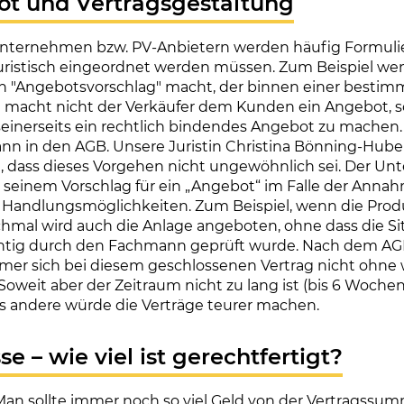
ot und Vertragsgestaltung
nternehmen bzw. PV-Anbietern werden häufig Formul
juristisch eingeordnet werden müssen. Zum Beispiel we
n "Angebotsvorschlag" macht, der binnen einer bestimm
t macht nicht der Verkäufer dem Kunden ein Angebot, s
 seinerseits ein rechtlich bindendes Angebot zu machen.
ann in den AGB. Unsere Juristin Christina Bönning-Huber
, dass dieses Vorgehen nicht ungewöhnlich sei. Der Un
seinem Vorschlag für ein „Angebot“ im Falle der Anna
Handlungsmöglichkeiten. Zum Beispiel, wenn die Prod
mal wird auch die Anlage angeboten, ohne dass die Sit
htig durch den Fachmann geprüft wurde. Nach dem A
er sich bei diesem geschlossenen Vertrag nicht ohne 
Soweit aber der Zeitraum nicht zu lang ist (bis 6 Wochen)
les andere würde die Verträge teurer machen.
se – wie viel ist gerechtfertigt?
Man sollte immer noch so viel Geld von der Vertragssu