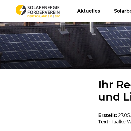
Aktuelles
Solarb
Ihr R
und Li
Erstellt:
27.05
Text:
Taalke W