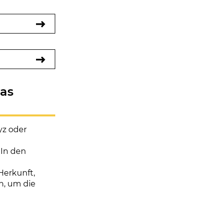
das
yz oder
 In den
Herkunft,
n, um die