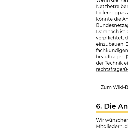
Wenn die Mes
Netzbetreiber
Lieferengpäss
könnte die An
Bundesnetzag
Demnach ist d
verpflichtet,
einzubauen. E
fachkundigen 
beauftragen (
der Technik e
rechtsfrage/8
Zum Wiki-Be
6. Die An
Wir wünschen
Mitgliedern, 