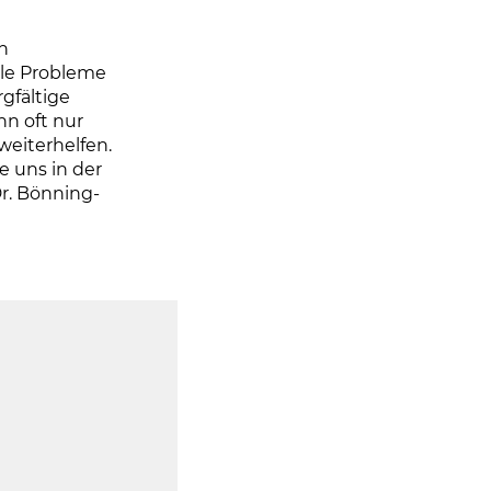
n
iele Probleme
gfältige
n oft nur
weiterhelfen.
 uns in der
Dr. Bönning-