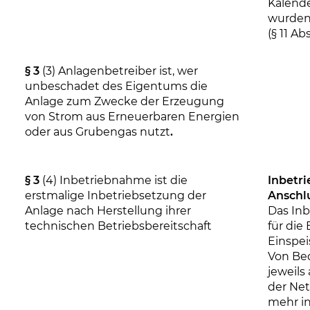
Kalend
wurden
(§ 11 Ab
§ 3
(3) Anlagenbetreiber ist, wer
unbeschadet des Eigentums die
Anlage zum Zwecke der Erzeugung
von Strom aus Erneuerbaren Energien
oder aus Grubengas nutzt
.
§ 3
(4) Inbetriebnahme ist die
Inbetr
erstmalige Inbetriebsetzung der
Anschl
Anlage nach Herstellung ihrer
Das In
technischen Betriebsbereitschaft
für di
Einspe
Von Bed
jeweils
der Net
mehr in