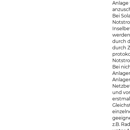
Anlage
anzusch
Bei Sol
Notstr
Inselbe
werden
durch d
durch Z
protoko
Notstro
Bei nic
Anlage
Anlage
Netzbe
und von
erstmal
Gleichs
einzeln
geeign
z.B. Ra