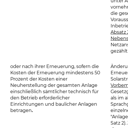
unter A
vornehm
die ges
Voraus
Inbetri
Absatz 2
Nebens
Netzans
gezählt
oder nach ihrer Erneuerung, sofern die
Änderu
Kosten der Erneuerung mindestens 50
Erneue
Prozent der Kosten einer
Solars
Neuherstellung der gesamten Anlage
Vorbem
einschließlich sämtlicher technisch für
Gesetzg
den Betrieb erforderlicher
als im 
Einrichtungen und baulicher Anlagen
Sprachg
betragen
.
einzeln
"Anlage
Satz 2)