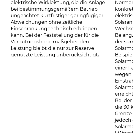
elektrische Wirkleistung, die die Anlage
Normen
bei bestimmungsgemäßem Betrieb
konkret
ungeachtet kurzfristiger geringfügiger
elektri
Abweichungen ohne zeitliche
Solara
Einschränkung technisch erbringen
Wechse
kann
.
Bei der Feststellung der für die
Belang
.
Vergütungshöhe maßgebenden
der su
Leistung bleibt die nur zur Reserve
Solarmo
genutzte Leistung unberücksichtigt
.
Beispie
Solarmo
einer F
wegen 
Einstra
Solarm
erreich
Bei der
die 30 
Grenze 
jedoch
Solarmo