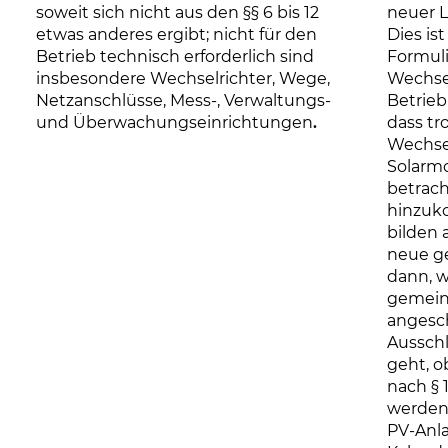
soweit sich nicht aus den §§ 6 bis 12
neuer L
etwas anderes ergibt;
nicht für den
Dies ist
Betrieb technisch erforderlich sind
Formuli
insbesondere Wechselrichter, Wege,
Wechsel
Netzanschlüsse, Mess-, Verwaltungs-
Betrieb 
und Überwachungseinrichtungen
.
dass t
Wechsel
Solarmo
betrach
hinzuk
bilden 
neue g
dann, 
gemein
angesc
Aussch
geht, o
nach § 
werden,
PV-Anla