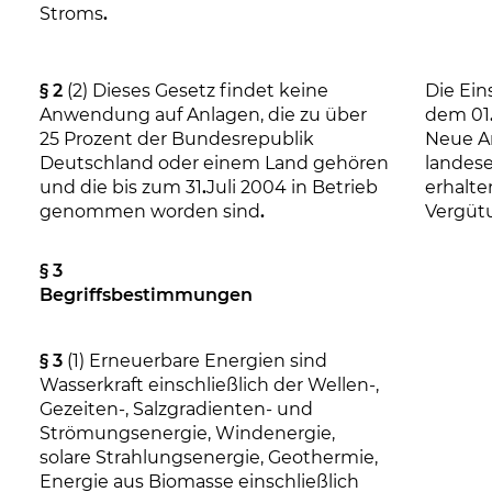
Stroms
.
§ 2
(2) Dieses Gesetz findet keine
Die Ein
Anwendung auf Anlagen, die zu über
dem 01
25 Prozent der Bundesrepublik
Neue A
Deutschland oder einem Land gehören
landes
und die bis zum 31
.
Juli 2004 in Betrieb
erhalte
genommen worden sind
.
Vergüt
§ 3
Begriffsbestimmungen
§ 3
(1) Erneuerbare Energien sind
Wasserkraft einschließlich der Wellen-,
Gezeiten-, Salzgradienten- und
Strömungsenergie, Windenergie,
solare Strahlungsenergie, Geothermie,
Energie aus Biomasse einschließlich