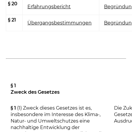
§ 20
Erfahrungsbericht
Begründun
§ 21
Übergangsbestimmungen
Begründun
§ 1
Zweck des Gesetzes
§ 1
(1) Zweck dieses Gesetzes ist es,
Die Zuk
insbesondere im Interesse des Klima-,
Gesetz
Natur- und Umweltschutzes eine
Ausdru
nachhaltige Entwicklung der