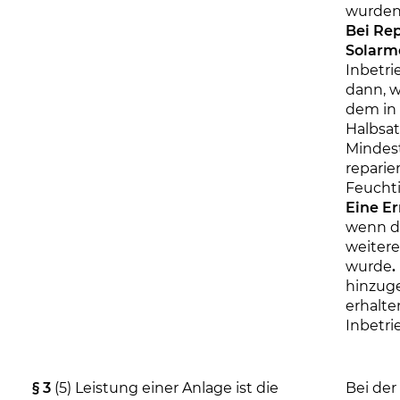
wurden
Bei Re
Solarm
Inbetr
dann, 
dem in §
Halbsa
Mindes
reparie
Feuchti
Eine E
wenn d
weitere
wurde
.
hinzu
erhalte
Inbetr
§ 3
(5) Leistung einer Anlage ist die
Bei de