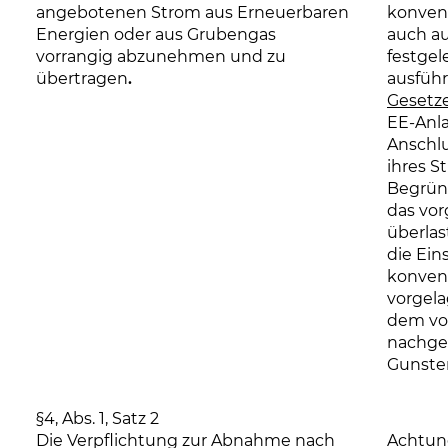
angebotenen Strom aus Erneuerbaren
konven
Energien oder aus Grubengas
auch a
vorrangig abzunehmen und zu
festgel
übertragen
.
ausführ
Gesetz
EE-Anla
Anschl
ihres S
Begrün
das vor
überlas
die Ein
konvent
vorgela
dem vo
nachgel
Gunste
§4, Abs. 1, Satz 2
Die Verpflichtung zur Abnahme nach
Achtun