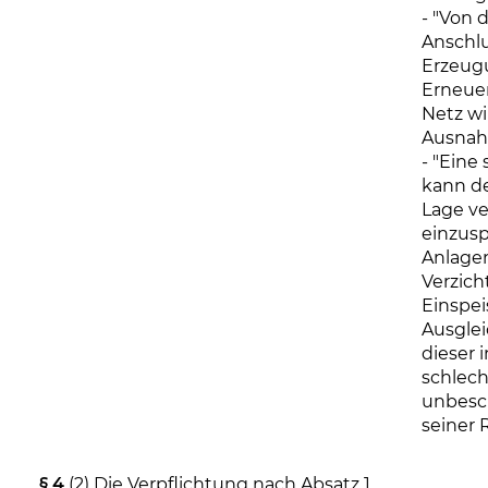
- "Von 
Anschlu
Erzeug
Erneue
Netz wi
Ausnah
- "Eine
kann de
Lage ve
einzus
Anlagen
Verzich
Einspei
Ausglei
dieser 
schlecht
unbesc
seiner 
§ 4
(2) Die Verpflichtung nach Absatz 1