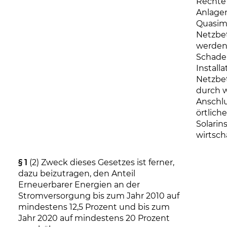
Rechte 
Anlage
Quasim
Netzbet
werden
Schade
Install
Netzbet
durch 
Anschl
örtliche
Solarin
wirtsch
§ 1
(2) Zweck dieses Gesetzes ist ferner,
dazu beizutragen, den Anteil
Erneuerbarer Energien an der
Stromversorgung bis zum Jahr 2010 auf
mindestens 12,5 Prozent und bis zum
Jahr 2020 auf mindestens 20 Prozent