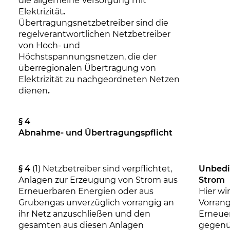
die allgemeine Versorgung mit
Elektrizität
.
Übertragungsnetzbetreiber sind die
regelverantwortlichen Netzbetreiber
von Hoch- und
Höchstspannungsnetzen, die der
überregionalen Übertragung von
Elektrizität zu nachgeordneten Netzen
dienen
.
§ 4
Abnahme- und Übertragungspflicht
§ 4
(1) Netzbetreiber sind verpflichtet,
Unbedi
Anlagen zur Erzeugung von Strom aus
Strom
Erneuerbaren Energien oder aus
Hier wi
Grubengas unverzüglich vorrangig an
Vorrang
ihr Netz anzuschließen und den
Erneue
gesamten aus diesen Anlagen
gegenü