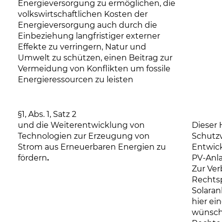
Energieversorgung zu ermöglichen, die
volkswirtschaftlichen Kosten der
Energieversorgung auch durch die
Einbeziehung langfristiger externer
Effekte zu verringern, Natur und
Umwelt zu schützen, einen Beitrag zur
Vermeidung von Konflikten um fossile
Energieressourcen zu leisten
§1, Abs. 1, Satz 2
und die Weiterentwicklung von
Dieser 
Technologien zur Erzeugung von
Schutzv
Strom aus Erneuerbaren Energien zu
Entwick
fördern
.
PV-Anl
Zur Ver
Rechtsp
Solaran
hier ei
wünsch