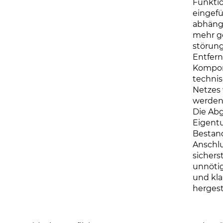
Funktio
eingefü
abhäng
mehr ge
störung
Entfer
Kompon
techni
Netzes 
werden
Die Ab
Eigent
Bestand
Anschlu
sichers
unnöti
und kla
hergest