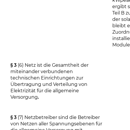
kWpeak
ergibt 
Teil B z
der sol
bleibt 
Zuordn
install
Module
§ 3
(6) Netz ist die Gesamtheit der
miteinander verbundenen
technischen Einrichtungen zur
Übertragung und Verteilung von
Elektrizität für die allgemeine
Versorgung
.
§ 3
(7) Netzbetreiber sind die Betreiber
von Netzen aller Spannungsebenen für