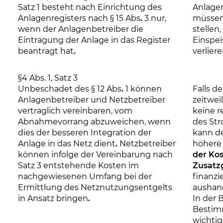
Satz 1 besteht nach Einrichtung des
Anlagen
Anlagenregisters nach § 15 Abs
.
3 nur,
müssen 
wenn der Anlagenbetreiber die
stellen,
Eintragung der Anlage in das Register
Einspe
beantragt hat
.
verlier
§4 Abs. 1, Satz 3
Unbeschadet des § 12 Abs
.
1 können
Falls d
Anlagenbetreiber und Netzbetreiber
zeitwei
vertraglich vereinbaren, vom
keine 
Abnahmevorrang abzuweichen, wenn
des Str
dies der besseren Integration der
kann de
Anlage in das Netz dient
.
Netzbetreiber
höhere
können infolge der Vereinbarung nach
der Kos
Satz 3 entstehende Kosten im
Zusatz
nachgewiesenen Umfang bei der
finanzi
Ermittlung des Netznutzungsentgelts
aushan
in Ansatz bringen
.
In der 
Bestim
wichtig