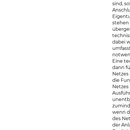
sind, s
Anschlu
Eigent
stehen 
überge
technis
dabei w
umfasst
notwen
Eine te
dann fü
Netzes 
die Fun
Netzes 
Ausführ
unentbe
zuminde
wenn de
des Ne
der Anl