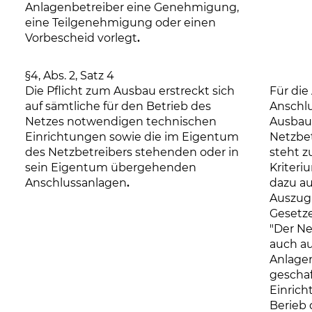
Anlagenbetreiber eine Genehmigung,
eine Teilgenehmigung oder einen
Vorbescheid vorlegt
.
§4, Abs. 2, Satz 4
Die Pflicht zum Ausbau erstreckt sich
Für di
auf sämtliche für den Betrieb des
Anschlu
Netzes notwendigen technischen
Ausbau
Einrichtungen sowie die im Eigentum
Netzbet
des Netzbetreibers stehenden oder in
steht z
sein Eigentum übergehenden
Kriteri
Anschlussanlagen
.
dazu a
Auszug
Gesetz
"Der Ne
auch au
Anlage
gescha
Einrich
Berieb