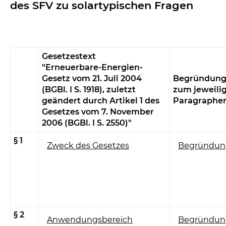
des SFV zu solartypischen Fragen
Gesetzestext
"Erneuerbare-Energien-
Gesetz vom 21. Juli 2004
Begründun
(BGBl. I S. 1918), zuletzt
zum jeweili
geändert durch Artikel 1 des
Paragraphe
Gesetzes vom 7. November
2006 (BGBl. I S. 2550)"
§ 1
Zweck des Gesetzes
Begründun
§ 2
Anwendungsbereich
Begründun