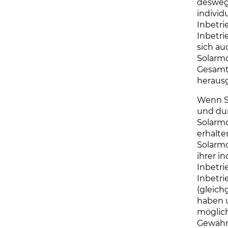
desweg
individ
Inbetr
Inbetr
sich au
Solarmo
Gesamt
heraus
Wenn S
und du
Solarmo
erhalte
Solarm
ihrer i
Inbetri
Inbetr
(gleich
haben 
möglich
Gewähr